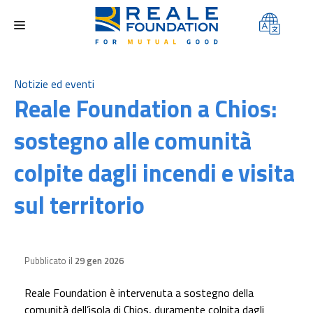
FONDAZIONE
Notizie ed eventi
Reale Foundation a Chios:
AREE DI INTERVENTO
sostegno alle comunità
PROGETTI
colpite dagli incendi e visita
CONTEST
sul territorio
MEDIA
CONTATTI
Pubblicato il
29 gen 2026
Reale Foundation è intervenuta a sostegno della
comunità dell’isola di Chios, duramente colpita dagli