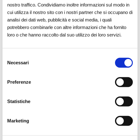
particolare nei momenti in cui le comunità locali
nostro traffico. Condividiamo inoltre informazioni sul modo in
affrontano sfide importanti», ha dichiarato
cui utilizza il nostro sito con i nostri partner che si occupano di
Virginia Antonini, General Manager & Head of
analisi dei dati web, pubblicità e social media, i quali
International Institutional Affairs di Reale
potrebbero combinarle con altre informazioni che ha fornito
Foundation
. «Attivando per la prima volta in Grecia
loro o che hanno raccolto dal suo utilizzo dei loro servizi.
il proprio Protocollo di Emergenza, la Fondazione
fornisce un supporto concreto ai residenti di Chios
colpiti dai devastanti incendi. In collaborazione con
Selezione
Desmos, stiamo dotando i volontari impegnati
Necessari
del
nella lotta agli incendi boschivi dell’isola di
consenso
attrezzature di protezione essenziali, per
Preferenze
consentire loro di continuare il loro lavoro vitale in
sicurezza, e stiamo sostenendo gli apicoltori locali,
contribuendo alla salvaguardia degli alveari e alla
Statistiche
tutela della produzione locale.»
Marketing