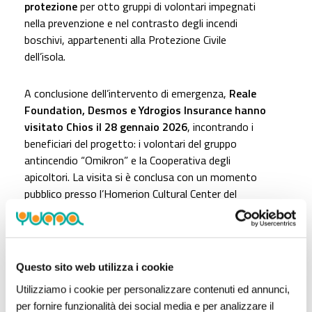
protezione
per otto gruppi di volontari impegnati
nella prevenzione e nel contrasto degli incendi
boschivi, appartenenti alla Protezione Civile
dell’isola.
A conclusione dell’intervento di emergenza,
Reale
Foundation, Desmos e Ydrogios Insurance hanno
visitato Chios il 28 gennaio 2026
, incontrando i
beneficiari del progetto: i volontari del gruppo
antincendio “Omikron” e la Cooperativa degli
apicoltori. La visita si è conclusa con un momento
pubblico presso l’Homerion Cultural Center del
Comune di Chios, alla presenza delle istituzioni
locali, delle organizzazioni coinvolte e dei media.
«Reale Foundation opera sulla base dei valori di
Questo sito web utilizza i cookie
mutualità che guidano Reale Group ed è impegnata
Utilizziamo i cookie per personalizzare contenuti ed annunci,
a generare un impatto misurabile e significativo, in
per fornire funzionalità dei social media e per analizzare il