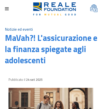
FONDAZIONE
Notizie ed eventi
MaVah?! L'assicurazione e
AREE DI INTERVENTO
la finanza spiegate agli
PROGETTI
adolescenti
CONTEST
MEDIA
CONTATTI
Pubblicato il
24 set 2025