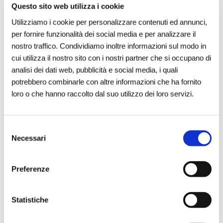
Questo sito web utilizza i cookie
Utilizziamo i cookie per personalizzare contenuti ed annunci,
per fornire funzionalità dei social media e per analizzare il
nostro traffico. Condividiamo inoltre informazioni sul modo in
cui utilizza il nostro sito con i nostri partner che si occupano di
analisi dei dati web, pubblicità e social media, i quali
Reale Foundation istituisce una sede
potrebbero combinarle con altre informazioni che ha fornito
secondaria in Italia
loro o che hanno raccolto dal suo utilizzo dei loro servizi.
Pubblicato il
16 dic 2025
Reale Foundation annuncia l’istituzione di una
sede
Selezione
secondaria in Italia
, un passaggio che rafforza la
Necessari
del
presenza della Fondazione sul territorio nazionale
e ne
consenso
sostiene in modo ancora più strutturato le a ...
leggi di più...
Preferenze
Statistiche