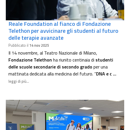
Reale Foundation al fianco di Fondazione
Telethon per avvicinare gli studenti al futuro
delle terapie avanzate
Pubblicato il
14 nov 2025
Il 14 novembre, al Teatro Nazionale di Milano,
Fondazione Telethon
ha riunito centinaia di
studenti
delle scuole secondarie di secondo grado
per una
mattinata dedicata alla medicina del futuro. “
DNA e c ...
leggi di più...