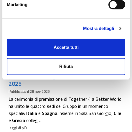
Marketing
Mostra dettagli
Accetta tutti
Rifiuta
Quattro Paesi, un'unica energia: la
premiazione di Together 4 a Better World
2025
Pubblicato il
28 nov 2025
La cerimonia di premiazione di Together 4 a Better World
ha unito le quattro sedi del Gruppo in un momento
speciale:
Italia
e
Spagna
insieme in Sala San Giorgio,
Cile
e
Grecia
colleg ...
leggi di più...