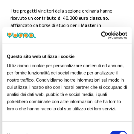
I tre progetti vincitori della sezione ordinaria hanno
ricevuto un
contributo di 40.000 euro ciascuno
,
affiancato da borse di studio per il
Master in
Agricoltura Sociale dell’Università di Roma Tor
Vergata
. In occasione del decennale è stato inoltre
assegnato un premio celebrativo da 20.000 euro a
un’impresa guidata da under 35, insieme al
Questo sito web utilizza i cookie
riconoscimento della sezione speciale dedicata alla
Utilizziamo i cookie per personalizzare contenuti ed annunci,
gestione e riqualificazione del verde pubblico.
per fornire funzionalità dei social media e per analizzare il
nostro traffico. Condividiamo inoltre informazioni sul modo in
“La decima edizione del Bando Agricoltura Sociale
cui utilizza il nostro sito con i nostri partner che si occupano di
rappresenta un traguardo importante, che
analisi dei dati web, pubblicità e social media, i quali
conferma quanto questo percorso sia ormai un
potrebbero combinarle con altre informazioni che ha fornito
pilastro della nostra missione – dichiara
Luca
loro o che hanno raccolto dal suo utilizzo dei loro servizi.
Rossin
, team leader di Reale Foundation – Come
fondazione corporate di Reale Group, continuiamo
ogni giorno a lavorare per generare un impatto
Selezione