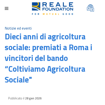
FONDAZIONE
Notizie ed eventi
Dieci anni di agricoltura
AREE DI INTERVENTO
sociale: premiati a Roma i
PROGETTI
vincitori del bando
CONTEST
“Coltiviamo Agricoltura
MEDIA
CONTATTI
Sociale"
Pubblicato il
28 gen 2026