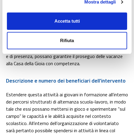
Mostra dettagli
Finalità e allineamento con l'area di intervento
Contribuire a creare una nuova consapevolezza
Accetta tutti
professionale - in funzione del proprio percorso formativo -
nella relazione con persone con disabilità e, per contro, il
Rifiuta
ritorno in futuro alla struttura di Borghetto come nuovi
volontari che, anche grazie al relativo contributo economico
e di presenza, possano garantire il proseguo delle vacanze
alla Casa della Gioia con competenza.
Descrizione e numero dei beneficiari dell'intervento
Estendere questa attività ai giovani in formazione all’interno
dei percorsi strutturati di alternanza scuola-lavoro, in modo
tale che essi possano mettersi in gioco e sperimentare “sul
campo” le capacità e le abilità acquisite nel contesto
scolastico. All’interno dell’organizzazione di volontariato
sarà pertanto possibile spendersi in attività in linea col