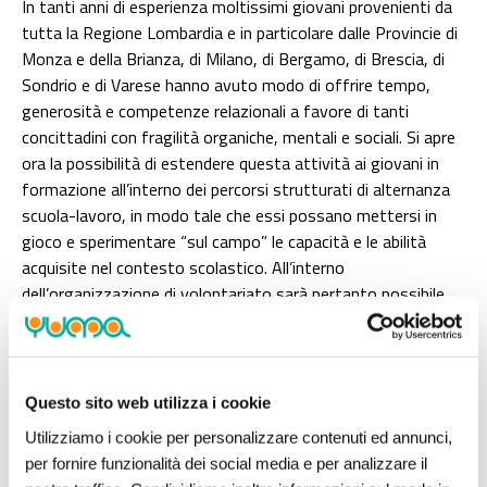
In tanti anni di esperienza moltissimi giovani provenienti da
tutta la Regione Lombardia e in particolare dalle Provincie di
Monza e della Brianza, di Milano, di Bergamo, di Brescia, di
Sondrio e di Varese hanno avuto modo di offrire tempo,
generosità e competenze relazionali a favore di tanti
concittadini con fragilità organiche, mentali e sociali. Si apre
ora la possibilità di estendere questa attività ai giovani in
formazione all’interno dei percorsi strutturati di alternanza
scuola-lavoro, in modo tale che essi possano mettersi in
gioco e sperimentare “sul campo” le capacità e le abilità
acquisite nel contesto scolastico. All’interno
dell’organizzazione di volontariato sarà pertanto possibile
spendersi in attività in linea col proprio indirizzo
professionale. Vorremmo cioè affiancare al consueto
personale volontario, giovani che afferiscono da percorsi di
studio e di formazione di area alberghiera e psico-socio-
Questo sito web utilizza i cookie
pedagogica.
Utilizziamo i cookie per personalizzare contenuti ed annunci,
per fornire funzionalità dei social media e per analizzare il
La peculiarità è che l’intera organizzazione si sia basata fino