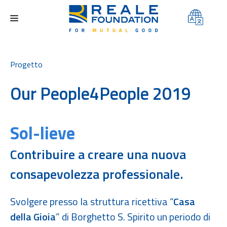
FONDAZIONE
Progetto
AREE DI INTERVENTO
Our People4People 2019
PROGETTI
CONTEST
Sol-lieve
MEDIA
Contribuire a creare una nuova
CONTATTI
consapevolezza professionale.
Svolgere presso la struttura ricettiva “
Casa
della Gioia
” di Borghetto S. Spirito un periodo di