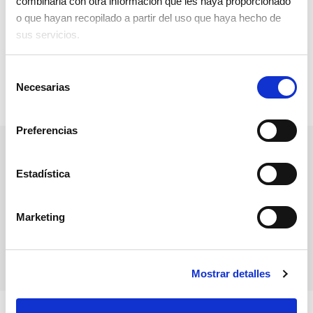
combinarla con otra información que les haya proporcionado
o que hayan recopilado a partir del uso que haya hecho de
sus servicios.
Selección
Necesarias
de
consentimiento
Preferencias
Área de intervención
Estadística
Covid-19 emergencia
Marketing
Mostrar detalles